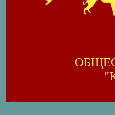
ОБЩЕ
"